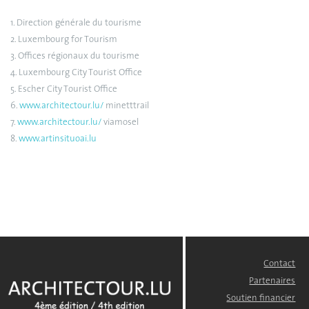
1. Direction générale du tourisme
2. Luxembourg for Tourism
3. Offices régionaux du tourisme
4. Luxembourg City Tourist Office
5. Escher City Tourist Office
6.
www.architectour.lu/
minetttrail
7.
www.architectour.lu/
viamosel
8.
www.artinsituoai.lu
Contact
FOOTER
MENU
Partenaires
Soutien financier