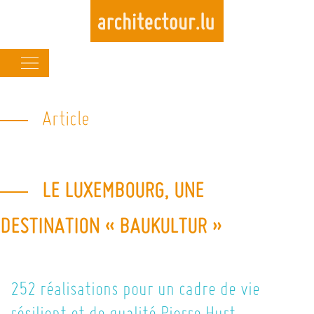
Main
navigation
Skip
to
Article
main
content
LE LUXEMBOURG, UNE
DESTINATION « BAUKULTUR »
252 réalisations pour un cadre de vie
résilient et de qualité Pierre Hurt,