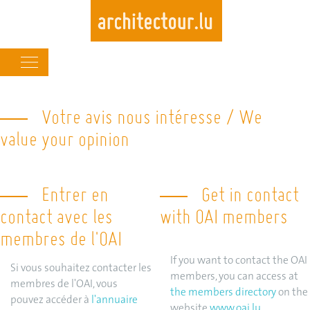
Main
navigation
Skip
to
Votre avis nous intéresse / We
main
value your opinion
content
Entrer en
Get in contact
contact avec les
with OAI members
membres de l'OAI
If you want to contact the OAI
Si vous souhaitez contacter les
members, you can access at
membres de l'OAI, vous
the members directory
on the
pouvez accéder à
l'annuaire
website
www.oai.lu
.