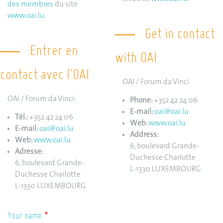
des membres
du site
www.oai.lu
.
Get in contact
Entrer en
with OAI
contact avec l'OAI
OAI / Forum da Vinci
OAI / Forum da Vinci:
Phone:
+352 42 24 06
E-mail:
oai@oai.lu
Tél.:
+352 42 24 06
Web:
www.oai.lu
E-mail:
oai@oai.lu
Address:
Web:
www.oai.lu
6, boulevard Grande-
Adresse:
Duchesse Charlotte
6, boulevard Grande-
L-1330 LUXEMBOURG
Duchesse Charlotte
L-1330 LUXEMBOURG
Your name