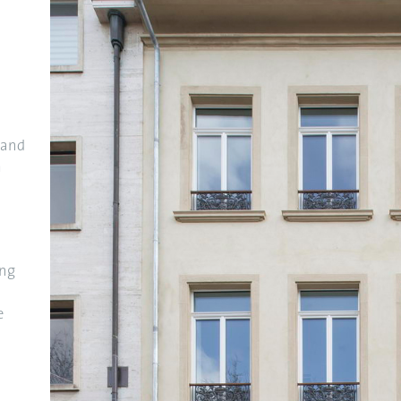
rand
m
ing
e