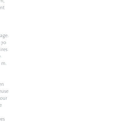
m,
ont
age.
t 70
ires
e
5 m.
en
reuse
pour
e
ées