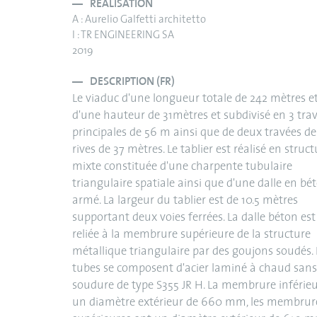
RÉALISATION
A : Aurelio Galfetti architetto
I : TR ENGINEERING SA
2019
DESCRIPTION (FR)
Le viaduc d'une longueur totale de 242 mètres e
d'une hauteur de 31mètres et subdivisé en 3 tra
principales de 56 m ainsi que de deux travées de
rives de 37 mètres. Le tablier est réalisé en struc
mixte constituée d'une charpente tubulaire
triangulaire spatiale ainsi que d'une dalle en bé
armé. La largeur du tablier est de 10.5 mètres
supportant deux voies ferrées. La dalle béton est
reliée à la membrure supérieure de la structure
métallique triangulaire par des goujons soudés. 
tubes se composent d'acier laminé à chaud sans
soudure de type S355 JR H. La membrure inférieu
un diamètre extérieur de 660 mm, les membrur