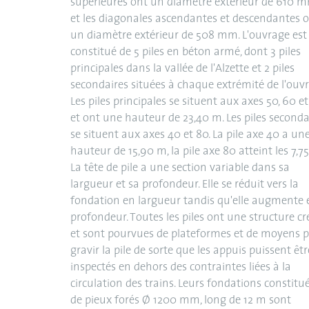
supérieures ont un diamètre extérieur de 610 m
et les diagonales ascendantes et descendantes 
un diamètre extérieur de 508 mm. L'ouvrage est
constitué de 5 piles en béton armé, dont 3 piles
principales dans la vallée de l'Alzette et 2 piles
secondaires situées à chaque extrémité de l'ouvr
Les piles principales se situent aux axes 50, 60 e
et ont une hauteur de 23,40 m. Les piles seconda
se situent aux axes 40 et 80. La pile axe 40 a un
hauteur de 15,90 m, la pile axe 80 atteint les 7,7
La tête de pile a une section variable dans sa
largueur et sa profondeur. Elle se réduit vers la
fondation en largueur tandis qu'elle augmente 
profondeur. Toutes les piles ont une structure c
et sont pourvues de plateformes et de moyens 
gravir la pile de sorte que les appuis puissent êtr
inspectés en dehors des contraintes liées à la
circulation des trains. Leurs fondations constitu
de pieux forés Ø 1200 mm, long de 12 m sont