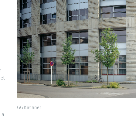
n
 et
GG Kirchner
e a