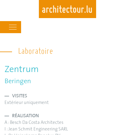
Main
navigation
Skip
to
Laboratoire
main
content
Zentrum
Beringen
VISITES
Extérieur uniquement
RÉALISATION
A : Besch Da Costa Architectes
I : Jean Schmit Engineering SARL