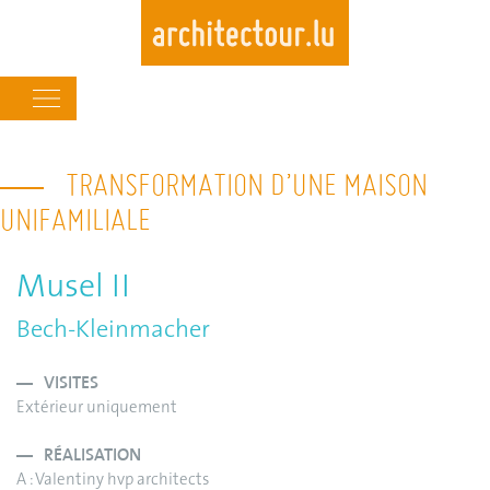
Main
navigation
Skip
to
TRANSFORMATION D’UNE MAISON
main
UNIFAMILIALE
content
Musel II
Bech-Kleinmacher
VISITES
Extérieur uniquement
RÉALISATION
A : Valentiny hvp architects