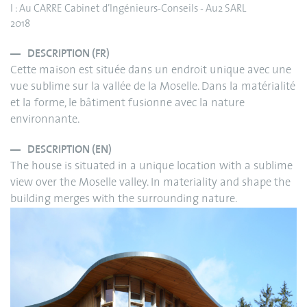
I : Au CARRE Cabinet d’Ingénieurs-Conseils - Au2 SARL
2018
DESCRIPTION (FR)
Cette maison est située dans un endroit unique avec une
vue sublime sur la vallée de la Moselle. Dans la matérialité
et la forme, le bâtiment fusionne avec la nature
environnante.
DESCRIPTION (EN)
The house is situated in a unique location with a sublime
view over the Moselle valley. In materiality and shape the
building merges with the surrounding nature.