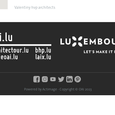
Valentiny hvp architects
Powered by Actimage - Copyright © OAI 2023