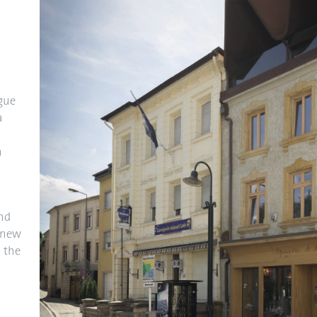
gue
a
n
and
e new
 the