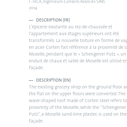
I : InCA, Ingénieurs-Conseils Associés SARL
2014
DESCRIPTION (FR)
L’épicerie existante au rez-de-chaussée et
l’appartement aux étages supérieurs ont été
transformés. La nouvelle toiture en forme de va
en acier Corten fait référence à la proximité de l
Moselle, pendant que le « Schengener Putz », un
enduit de chaux et sable de Moselle est utilisé e
façade.
DESCRIPTION (EN)
The existing grocery shop on the ground floor 
the flat on the upper floors were converted. Th
wave-shaped roof made of Corten steel refers to
proximity of the Moselle, while the “Schengener
Putz”, a Moselle sand-lime plaster, is used on the
façade.