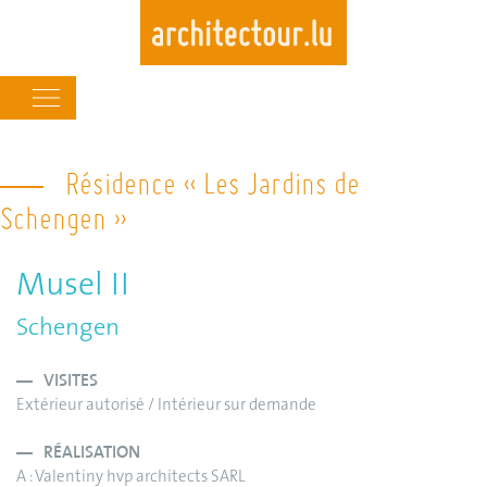
Main
navigation
Skip
to
Résidence « Les Jardins de
main
Schengen »
content
Musel II
Schengen
VISITES
Extérieur autorisé / Intérieur sur demande
RÉALISATION
A : Valentiny hvp architects SARL