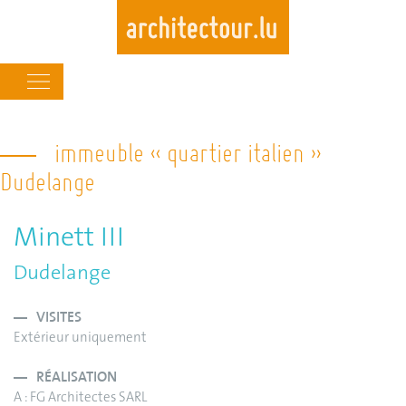
Main
navigation
Skip
to
immeuble « quartier italien »
main
Dudelange
content
Minett III
Dudelange
VISITES
Extérieur uniquement
RÉALISATION
A : FG Architectes SARL