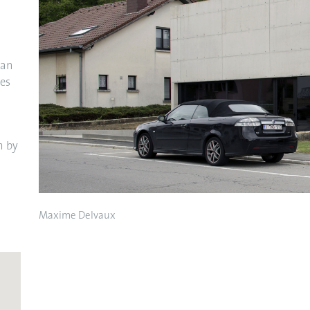
lan
ges
m by
Maxime Delvaux