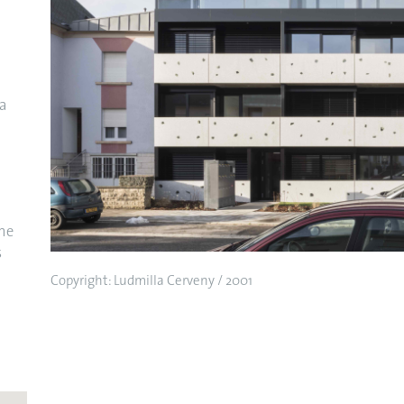
la
the
s
Copyright: Ludmilla Cerveny / 2001