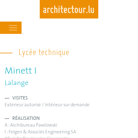
Main
navigation
Skip
to
Lycée technique
main
content
Minett I
Lalange
VISITES
Extérieur autorisé / Intérieur sur demande
RÉALISATION
A : Archibureau Pawlowski
I : Felgen & Associés Engineering SA