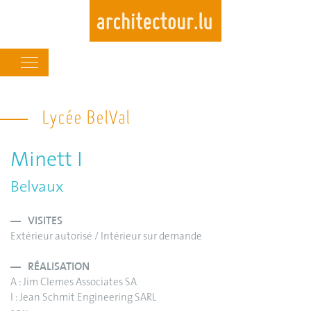
Main
navigation
Skip
to
Lycée BelVal
main
content
Minett I
Belvaux
VISITES
Extérieur autorisé / Intérieur sur demande
RÉALISATION
A : Jim Clemes Associates SA
I : Jean Schmit Engineering SARL