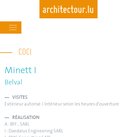
Main
navigation
Skip
to
COCI
main
content
Minett I
Belval
VISITES
Extérieur autorisé / Intérieur selon les heures d’ouverture
RÉALISATION
A : BFF... SARL
I : Daedalus Engineering SARL