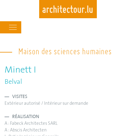
Main
navigation
Skip
to
Maison des sciences humaines
main
content
Minett I
Belval
VISITES
Extérieur autorisé / Intérieur sur demande
RÉALISATION
A : Fabeck Architectes SARL
A : Abscis Architecten