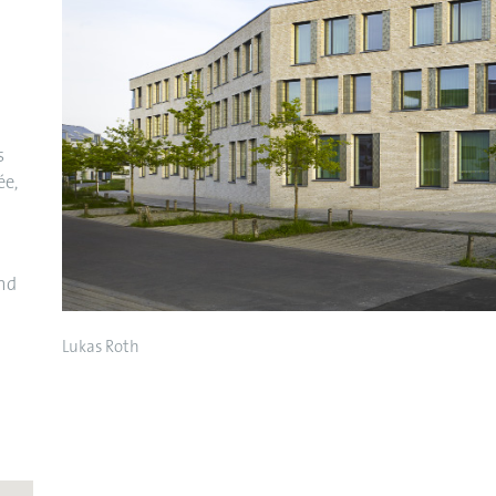
s
ée,
nd
Lukas Roth