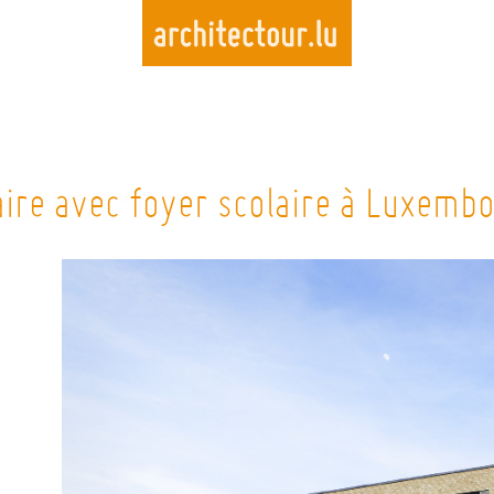
Skip
to
aire avec foyer scolaire à Luxembo
main
content