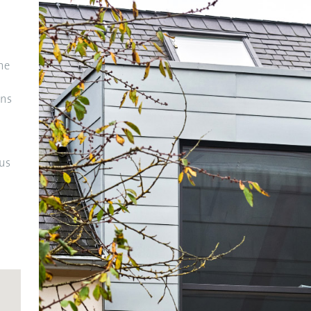
ne
ons
us