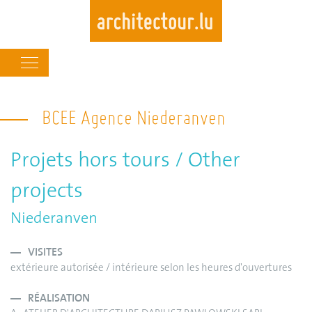
Main
navigation
Skip
to
BCEE Agence Niederanven
main
content
Projets hors tours / Other
projects
Niederanven
VISITES
extérieure autorisée / intérieure selon les heures d'ouvertures
RÉALISATION