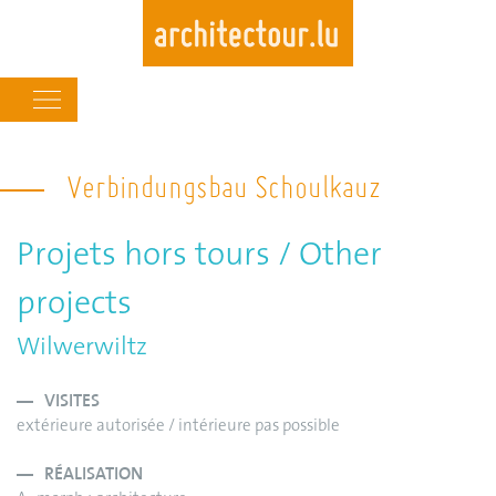
Main
navigation
Skip
to
Verbindungsbau Schoulkauz
main
content
Projets hors tours / Other
projects
Wilwerwiltz
VISITES
extérieure autorisée / intérieure pas possible
RÉALISATION