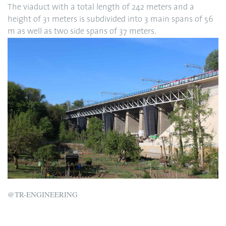
The viaduct with a total length of 242 meters and a
height of 31 meters is subdivided into 3 main spans of 56
m as well as two side spans of 37 meters.
@TR-ENGINEERING