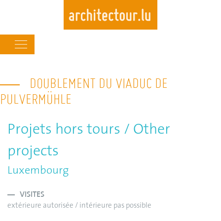
Main
navigation
Skip
to
DOUBLEMENT DU VIADUC DE
main
PULVERMÜHLE
content
Projets hors tours / Other
projects
Luxembourg
VISITES
extérieure autorisée / intérieure pas possible