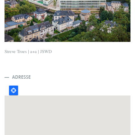
Streve Troes | a+a | JSWD
ADRESSE