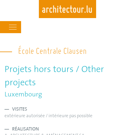
Main
navigation
Skip
to
École Centrale Clausen
main
content
Projets hors tours / Other
projects
Luxembourg
VISITES
extérieure autorisée / intérieure pas possible
RÉALISATION