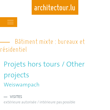
Main
navigation
Skip
to
Bâtiment mixte : bureaux et
main
résidentiel
content
Projets hors tours / Other
projects
Weiswampach
VISITES
extérieure autorisée / intérieure pas possible