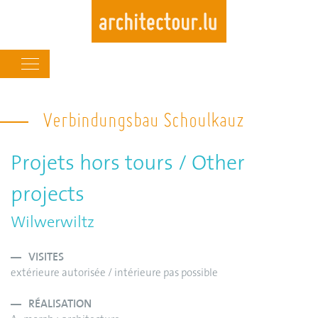
Main
navigation
Skip
to
Verbindungsbau Schoulkauz
main
content
Projets hors tours / Other
projects
Wilwerwiltz
VISITES
extérieure autorisée / intérieure pas possible
RÉALISATION