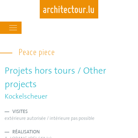
Main
navigation
Skip
to
Peace piece
main
content
Projets hors tours / Other
projects
Kockelscheuer
VISITES
extérieure autorisée / intérieure pas possible
RÉALISATION