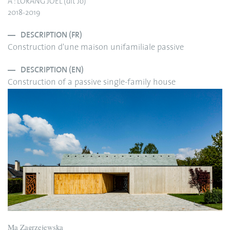
A : LORANG JOEL (dit Jo)
2018-2019
DESCRIPTION (FR)
Construction d'une maison unifamiliale passive
DESCRIPTION (EN)
Construction of a passive single-family house
Ma Zagrzejewska