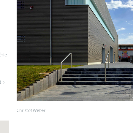
érie
) >
Christof Weber