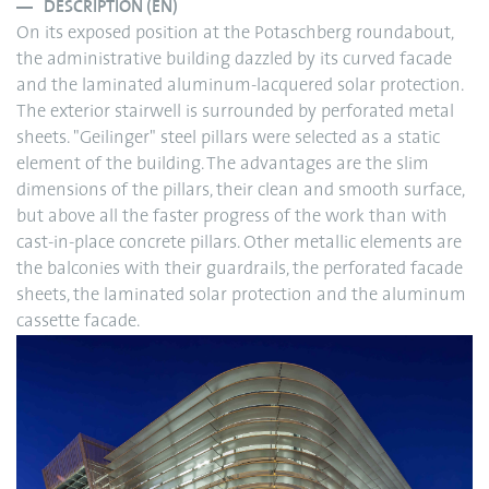
DESCRIPTION (EN)
On its exposed position at the Potaschberg roundabout,
the administrative building dazzled by its curved facade
and the laminated aluminum-lacquered solar protection.
The exterior stairwell is surrounded by perforated metal
sheets. "Geilinger" steel pillars were selected as a static
element of the building. The advantages are the slim
dimensions of the pillars, their clean and smooth surface,
but above all the faster progress of the work than with
cast-in-place concrete pillars. Other metallic elements are
the balconies with their guardrails, the perforated facade
sheets, the laminated solar protection and the aluminum
cassette facade.