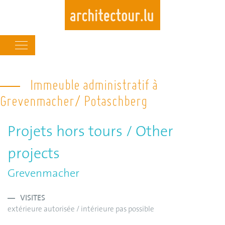
Main
navigation
Skip
to
Immeuble administratif à
main
Grevenmacher/ Potaschberg
content
Projets hors tours / Other
projects
Grevenmacher
VISITES
extérieure autorisée / intérieure pas possible