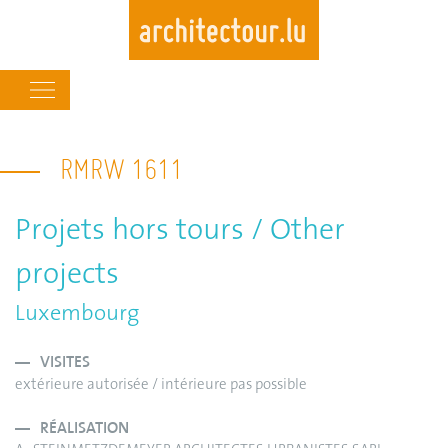
Main
navigation
Skip
to
RMRW 1611
main
content
Projets hors tours / Other
projects
Luxembourg
VISITES
extérieure autorisée / intérieure pas possible
RÉALISATION