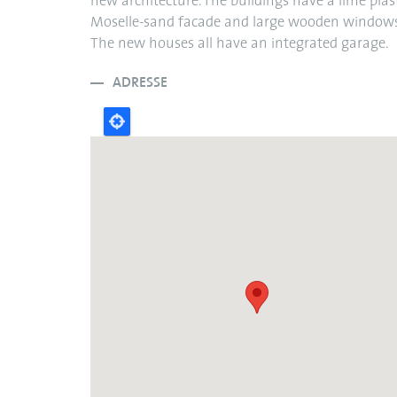
new architecture. The buildings have a lime plas
Moselle-sand facade and large wooden windows
The new houses all have an integrated garage.
ADRESSE