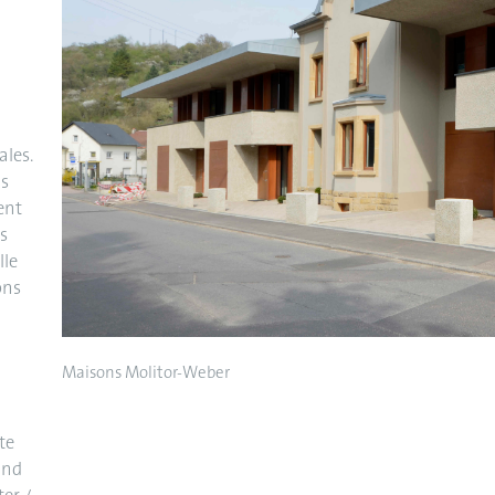
ales.
ns
ent
s
lle
ons
Maisons Molitor-Weber
te
and