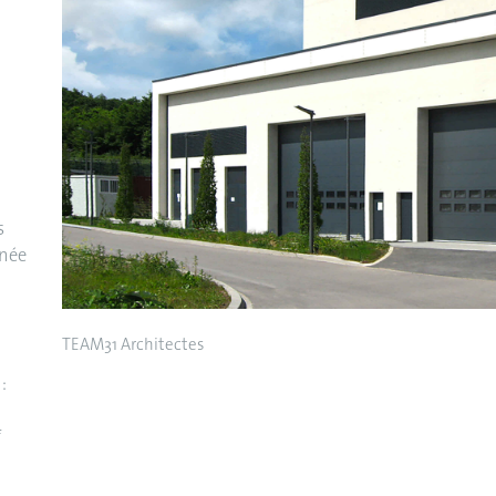
s
inée
TEAM31 Architectes
:
f