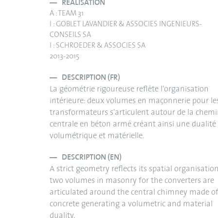
RÉALISATION
A : TEAM 31
I : GOBLET LAVANDIER & ASSOCIES INGENIEURS-
CONSEILS SA
I : SCHROEDER & ASSOCIES SA
2013-2015
DESCRIPTION (FR)
La géométrie rigoureuse reflète l'organisation
intérieure: deux volumes en maçonnerie pour le
transformateurs s'articulent autour de la chem
centrale en béton armé créant ainsi une dualité
volumétrique et matérielle.
DESCRIPTION (EN)
A strict geometry reflects its spatial organisation
two volumes in masonry for the converters are
articulated around the central chimney made o
concrete generating a volumetric and material
duality.